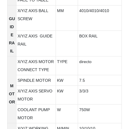
X/Y/Z AXIS BALL
MM
4010/4010/4010
GU
SCREW
ID
E
X/Y/Z AXIS GUIDE
BOX RAIL
RA
RAIL
IL
X/Y/Z AXIS MOTOR
TYPE
directo
CONNECT TYPE
SPINDLE MOTOR
KW
7.5
M
X/Y/Z AXIS SERVO
KW
3/3/3
OT
MOTOR
OR
COOLANT PUMP
W
750W
MOTOR
X/Y/Z WORKING
M/MIN
10/10/10