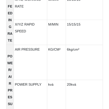
FE
RATE
ED
IN
X/Y/Z RAPID
M/MIN
15/15/15
G
SPEED
RA
TE
AIR PRESSURE
KG/CM²
6kg/cm²
PO
WE
R/
AI
R
POWER SUPPLY
kvá
20kvá
PR
ES
SU