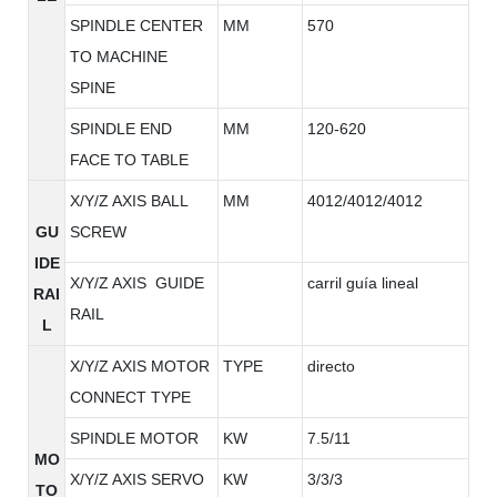
SPINDLE CENTER
MM
570
TO MACHINE
SPINE
SPINDLE END
MM
120-620
FACE TO TABLE
X/Y/Z AXIS BALL
MM
4012/4012/4012
GU
SCREW
IDE
X/Y/Z AXIS GUIDE
carril guía lineal
RAI
RAIL
L
X/Y/Z AXIS MOTOR
TYPE
directo
CONNECT TYPE
SPINDLE MOTOR
KW
7.5/11
MO
X/Y/Z AXIS SERVO
KW
3/3/3
TO