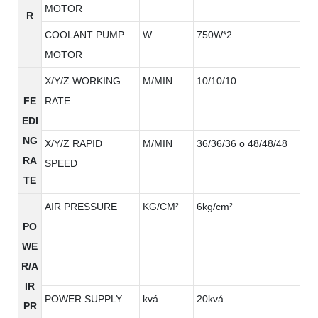
MOTOR
R
COOLANT PUMP
W
750W*2
MOTOR
X/Y/Z WORKING
M/MIN
10/10/10
FE
RATE
EDI
NG
X/Y/Z RAPID
M/MIN
36/36/36 o 48/48/48
RA
SPEED
TE
AIR PRESSURE
KG/CM²
6kg/cm²
PO
WE
R/A
IR
POWER SUPPLY
kvá
20kvá
PR