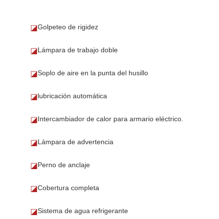
Golpeteo de rigidez
◪
Lámpara de trabajo doble
◪
Soplo de aire en la punta del husillo
◪
lubricación automática
◪
Intercambiador de calor para armario eléctrico.
◪
Lámpara de advertencia
◪
Perno de anclaje
◪
Cobertura completa
◪
Sistema de agua refrigerante
◪