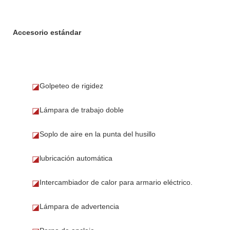
Accesorio estándar
Golpeteo de rigidez
◪
Lámpara de trabajo doble
◪
Soplo de aire en la punta del husillo
◪
lubricación automática
◪
Intercambiador de calor para armario eléctrico.
◪
Lámpara de advertencia
◪