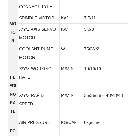
CONNECT TYPE
SPINDLE MOTOR
KW
7.5/11
MO
X/Y/Z AXIS SERVO
KW
3/3/3
TO
MOTOR
R
COOLANT PUMP
W
750W*2
MOTOR
X/Y/Z WORKING
M/MIN
10/10/10
FE
RATE
EDI
NG
X/Y/Z RAPID
M/MIN
36/36/36 o 48/48/48
RA
SPEED
TE
AIR PRESSURE
KG/CM²
6kg/cm²
PO