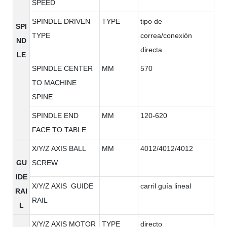
SPEED
SPINDLE DRIVEN
TYPE
tipo de
SPI
TYPE
correa/conexión
ND
directa
LE
SPINDLE CENTER
MM
570
TO MACHINE
SPINE
SPINDLE END
MM
120-620
FACE TO TABLE
X/Y/Z AXIS BALL
MM
4012/4012/4012
GU
SCREW
IDE
X/Y/Z AXIS GUIDE
carril guía lineal
RAI
RAIL
L
X/Y/Z AXIS MOTOR
TYPE
directo