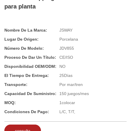
para planta
Nombre De La Marca:
JSWAY
Lugar De Origen:
Porcelana
Número De Modelo:
JDV855
Proceso De Dar Un Título:
CE/ISO
Disponibilidad OEM/ODM:
NO
El Tiempo De Entrega:
25Días
Transporte:
Por mar/tren
Capacidad De Suministro:
150 juegos/mes
MOQ:
1colocar
Condiciones De Pago:
L/C, T/T,
consulta