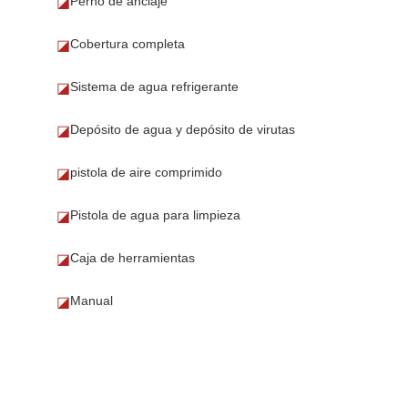
Perno de anclaje
◪
Cobertura completa
◪
Sistema de agua refrigerante
◪
Depósito de agua y depósito de virutas
◪
pistola de aire comprimido
◪
Pistola de agua para limpieza
◪
Caja de herramientas
◪
Manual
◪