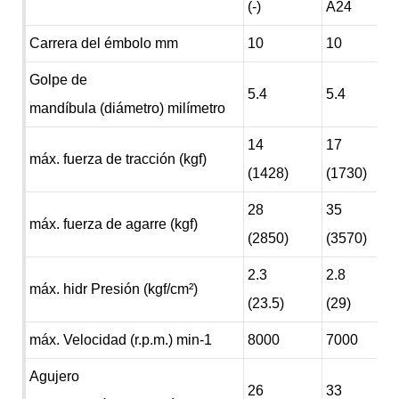
(-)
A24
Carrera del émbolo mm
10
10
Golpe de
5.4
5.4
mandíbula (diámetro) milímetro
14
17
máx. fuerza de tracción (kgf)
(1428)
(1730)
28
35
máx. fuerza de agarre (kgf)
(2850)
(3570)
2.3
2.8
máx. hidr Presión (kgf/cm²)
(23.5)
(29)
máx. Velocidad (r.p.m.) min-1
8000
7000
Agujero
26
33