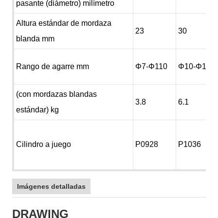
pasante (diámetro) milímetro
Altura estándar de mordaza
23
30
blanda mm
Rango de agarre mm
Φ7-Φ110
Φ10-Φ135
(con mordazas blandas
3.8
6.1
estándar) kg
Cilindro a juego
P0928
P1036
Imágenes detalladas
DRAWING