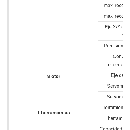
máx. recorri
máx. recorri
Eje X/Z de 
ráp
Precisión de
Convert
frecuencia/
Eje de v
M
otor
Servomotor
Servomotor
Herramientas 
T
herramientas
herramient
Capacidad inst