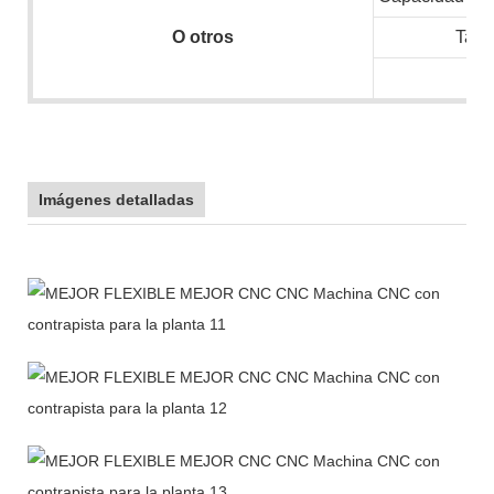
O
otros
Tam
N.
Imágenes detalladas