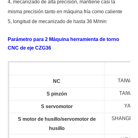
4, mecanizado de alta precisión, mantiene casi la
misma precisión tanto en máquina fría como caliente
5, longitud de mecanizado de hasta 36 M/min
Parámetro para 2 Máquina herramienta de torno
CNC de eje CZG36
TAIWAN 
NC
TAIWAN
S
pinzón
YASK
S
servomotor
SHANGHAI
S
motor de husillo/servomotor de
husillo