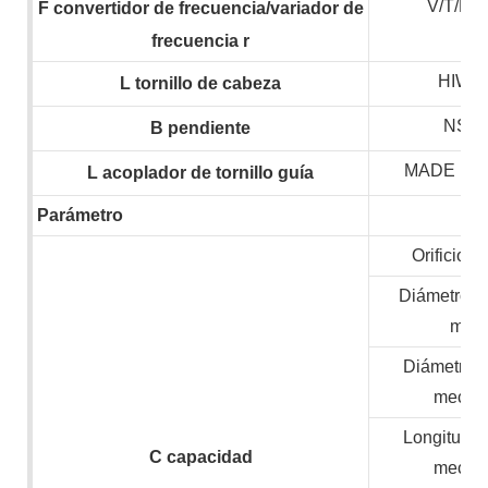
V/T/H
F
convertidor de frecuencia/variador de
frecuencia
r
HIWIN
L
tornillo de cabeza
NSK,
B
pendiente
MADE IN
L
acoplador de tornillo guía
Parámetro
Orificio de
Diámetro m
mate
Diámetro 
mecan
Longitud 
C
capacidad
mecan