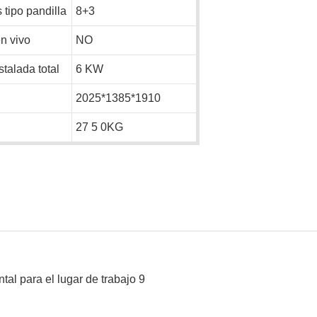
tipo pandilla
8+3
n vivo
NO
talada total
6
KW
2025*1385*1910
27
5
0KG