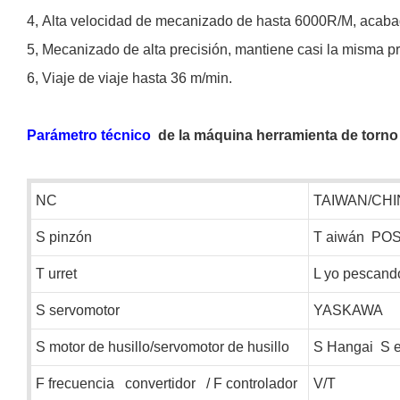
4,
Alta velocidad de mecanizado de hasta 6000R/M, acab
5,
Mecanizado de alta precisión, mantiene casi la misma pr
6,
Viaje de viaje hasta 36 m/min.
Parámetro técnico
de la máquina herramienta de tor
NC
TAIWAN/CHI
S
pinzón
T
aiwán
PO
T
urret
L
yo pescand
S
servomotor
YASKAWA
S
motor de husillo/servomotor de husillo
S
Hangai
S
e
F
frecuencia
convertidor
/
F
controlador
V/T