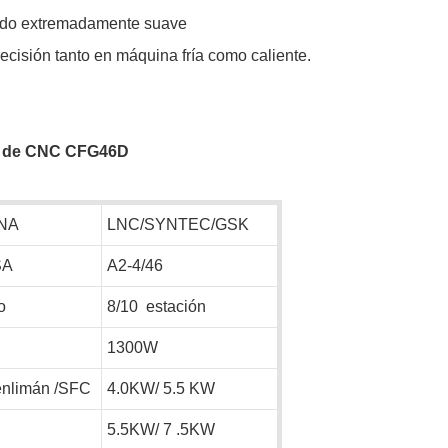
ado extremadamente suave
ecisión tanto en máquina fría como caliente.
no de CNC CFG46D
NA
LNC/SYNTEC/GSK
SA
A2-4/46
o
8/10
estación
1300W
nlimán
/SFC
4.0KW/
5.5
KW
5.5KW/
7
.5KW