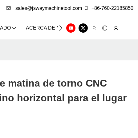
sales@jswaymachinetool.com
+86-760-22185850
ZADO
ACERCA DE NOSOTROS
SOLUCIÓN
CE
e matina de torno CNC
ino horizontal para el lugar