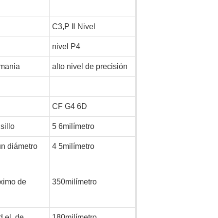
C3,P
Ⅱ
Nivel
nivel P4
mania
alto nivel de precisión
CF
G4
6D
sillo
5
6milímetro
n
diámetro
4
5milímetro
ximo de
350milímetro
ud
el
de
180milímetro