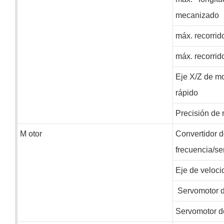
mecanizado
máx. recorrid
máx. recorrid
Eje X/Z de m
rápido
Precisión de 
M
otor
Convertidor 
frecuencia/se
Eje de veloci
Servomotor d
Servomotor de