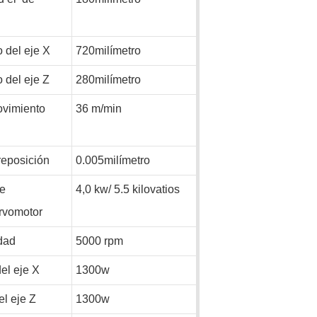
o del eje X
720milímetro
o del eje Z
280milímetro
ovimiento
36
m/min
reposición
0.005milímetro
de
4,0 kw/
5.5
kilovatios
rvomotor
dad
5000 rpm
el eje X
1300w
l eje Z
1300w