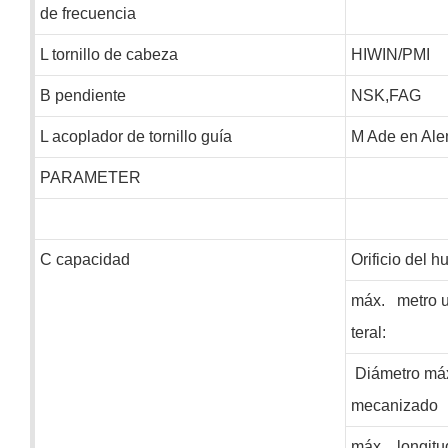
de frecuencia
L
tornillo de cabeza
HIWIN/PMI
B
pendiente
NSK,FAG
L
acoplador de tornillo guía
M
Ade en Ale
PARAMETER
C
capacidad
Orificio del hu
máx.
metro
u
teral:
Diámetro má
mecanizado
máx.
longit