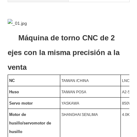
Máquina de torno CNC de 2
ejes con la misma precisión a la
venta
NC
TAIWAN /CHINA
LNC/SY
Huso
TAIWAN POSA
A2-5/46
Servo motor
YASKAWA
850W
Motor de
SHANGHAI SENLIMA
4.0KW/
husillo/servomotor de
husillo