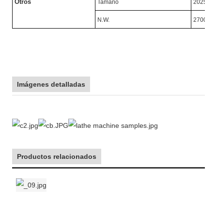
Otros
Tamaño
2025X1
N.W.
2700KG
Imágenes detalladas
Productos relacionados