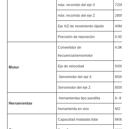
máx. recorrido del eje X
720MM
máx. recorrido del eje Z
280MM
Eje X/Z de movimiento rápido
40M/MI
Precisión de reposición
0.005M
Convertidor de
4.0KW/
frecuencia/servomotor
Eje de velocidad
5000R/
Motor
Servomotor del eje X
850W
Servomotor del eje Z
850W
Herramientas tipo pandilla
6--9
Herramientas
herramienta en vivo
NO
Capacidad instalada total
6KW