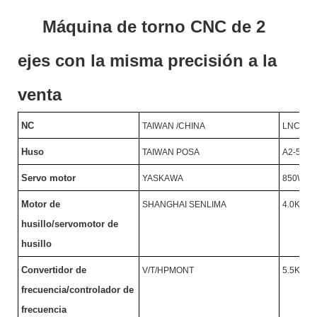
Máquina de torno CNC de 2
ejes con la misma precisión a la
venta
NC
TAIWAN /CHINA
LNC/SY
Huso
TAIWAN POSA
A2-5/46
Servo motor
YASKAWA
850W
Motor de
SHANGHAI SENLIMA
4.0KW/
husillo/servomotor de
husillo
Convertidor de
V/T/HPMONT
5.5KW/
frecuencia/controlador de
frecuencia