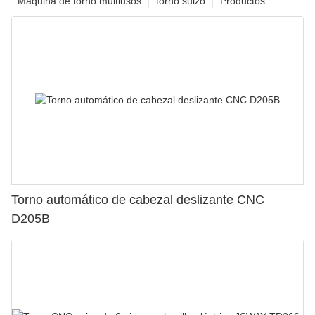
Máquina de torno multiusos
torno suizo
Productos
Torno automático de cabezal deslizante CNC
D205B