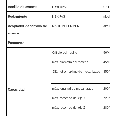
tornillo de avance
HIWIN/PMI
C3,P
Ⅱ
N
Rodamiento
NSK,FAG
nivel P4
Acoplador de tornillo de
MADE IN GERMEN
alto nive
avance
Parámetro
Orificio del husillo
56MM
máx. diámetro del material:
45MM
Diámetro máximo de mecanizado
350MM
máx. longitud de mecanizado
200MM
Capacidad
máx. recorrido del eje X
720MM
máx. recorrido del eje Z
280MM