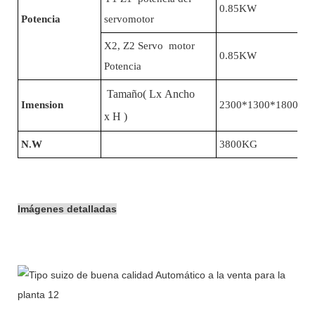
0.85KW
Potencia
servomotor
X2, Z2 Servo motor
0.85KW
Potencia
Tamaño( Lx Ancho
Imension
2300*1300*1800milí
x H )
N.W
3800KG
Imágenes detalladas