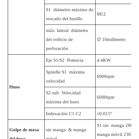
S1 diámetro máximo de
M12
roscado del husillo
máx. lateral diámetro
del orificio de
∅
10milímetro
perforación
Eje S1/S2 Potencia
4.4KW
Spindle S1 máxima
6000rpm
velocidad
Huso
S2 sub Velocidad
6000rpm
máxima del huso
Indexación C1 C2
±0.015°
S1 sin manga 280 m
Golpe de mesa
sin manga & manga
manga móvil 230 mm
del huso
móvil