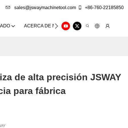
sales@jswaymachinetool.com
+86-760-22185850
ZADO
ACERCA DE NOSOTROS
SOLUCIÓN
CE
za de alta precisión JSWAY
cia para fábrica
WAY