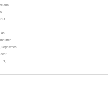
celana
65
ISO
ías
 mar/tren
 juegos/mes
locar
 T/T,