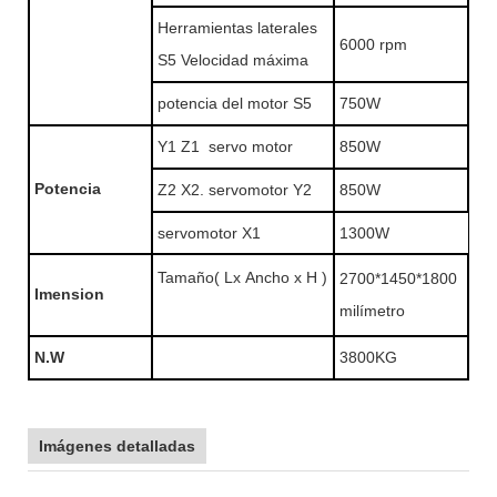
Herramientas laterales
6000 rpm
S5 Velocidad máxima
potencia del motor S5
750W
Y1 Z1 servo motor
850W
Potencia
Z2 X2. servomotor Y2
850W
servomotor X1
1300W
Tamaño( Lx Ancho x H )
2700*1450*1800
Imension
milímetro
N.W
3800KG
Imágenes detalladas