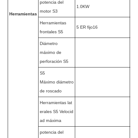
potencia del
1.0KW
1.
motor S3
Herramientas
Herramientas
5 ER fijo16
5 E
frontales S5
Diámetro
máximo de
10m
perforación S5
S5
Máximo diámetro
M8
de roscado
Herramientas lat
erales S5 Velocid
60
ad máxima
potencia del
1.