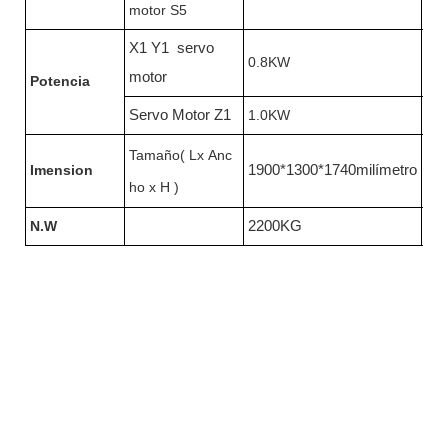
motor S5
X1 Y1 servo
0.8KW
0.
motor
Potencia
Servo Motor Z1
1.0KW
1.
Tamaño( Lx Anc
Imension
1900*1300*1740milímetro
19
ho x H )
N.W
2200KG
25