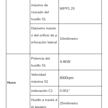
máximo de
M8*P1.25
M8
roscado del
husillo S1
Diámetro máxim
o del orificio de p
10milímetro
10m
erforación lateral
Potencia del
4.4KW
4.
husillo S1
Velocidad
8000rpm
80
máxima S1
Huso
indexación C1
0.001°
0.
Husillo a través d
25milímetro
25m
el agujero