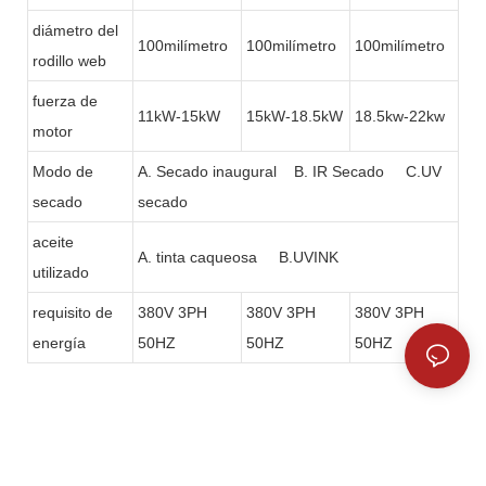
diámetro del
100milímetro
100milímetro
100milímetro
rodillo web
fuerza de
11kW-15kW
15kW-18.5kW
18.5kw-22kw
motor
Modo de
A. Secado inaugural B. IR Secado C.UV
secado
secado
aceite
A. tinta caqueosa B.UVINK
utilizado
requisito de
380V 3PH
380V 3PH
380V 3PH
energía
50HZ
50HZ
50HZ