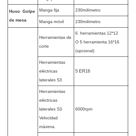
Manga fija
230milímetro
230
Huso
Golpe
de mesa
Manga móvil
230milímetro
230
6 herramientas 12*12
6 
Herramientas de
O 5 herramienta 16*16
O 5
corte
(opcional)
(op
Herramientas
eléctricas
5 ER16
5 
laterales S3
Herramientas
eléctricas
laterales S3
6000rpm
60
Velocidad
máxima.