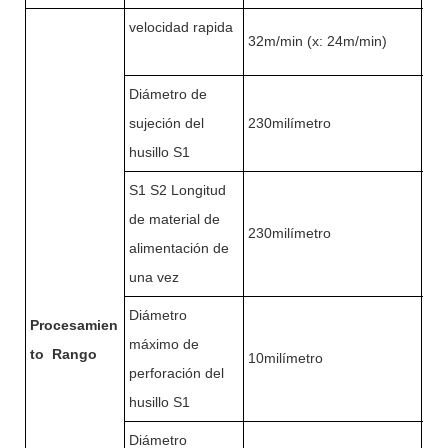
velocidad rapida
32m/min (x: 24m/min)
32m
Diámetro de
sujeción del
230milímetro
230
husillo S1
S1 S2 Longitud
de material de
230milímetro
230
alimentación de
una vez
Diámetro
Procesamien
máximo de
to
Rango
10milímetro
10m
perforación del
husillo S1
Diámetro