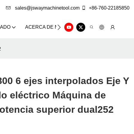
sales@jswaymachinetool.com
+86-760-22185850
ZADO
ACERCA DE NOSOTROS
SOLUCIÓN
CE
2
0 6 ejes interpolados Eje Y
lo eléctrico Máquina de
potencia superior dual252