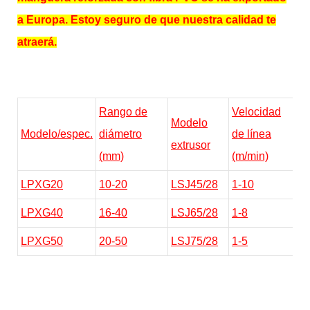
a Europa. Estoy seguro de que nuestra calidad te
atraerá.
Rango de
Velocidad
m
Modelo
Modelo/espec.
diámetro
de línea
C
extrusor
(mm)
(m/min)
(
LPXG20
10-20
LSJ45/28
1-10
4
LPXG40
16-40
LSJ65/28
1-8
8
LPXG50
20-50
LSJ75/28
1-5
1