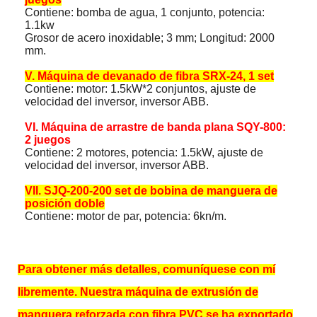
Contiene: bomba de agua, 1 conjunto, potencia:
1.1kw
Grosor de acero inoxidable; 3 mm; Longitud: 2000
mm.
V. Máquina de devanado de fibra SRX-24, 1 set
Contiene: motor: 1.5kW*2 conjuntos, ajuste de
velocidad del inversor, inversor ABB.
VI. Máquina de arrastre de banda plana SQY-800:
2 juegos
Contiene: 2 motores, potencia: 1.5kW, ajuste de
velocidad del inversor, inversor ABB.
VII. SJQ-200-200 set de bobina de manguera de
posición doble
Contiene: motor de par, potencia: 6kn/m.
Para obtener más detalles, comuníquese con mí
libremente. Nuestra máquina de extrusión de
manguera reforzada con fibra PVC se ha exportado