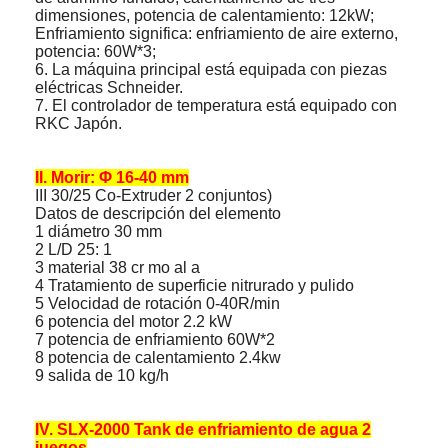
dimensiones, potencia de calentamiento: 12kW;
Enfriamiento significa: enfriamiento de aire externo,
potencia: 60W*3;
6. La máquina principal está equipada con piezas
eléctricas Schneider.
7. El controlador de temperatura está equipado con
RKC Japón.
II. Morir: Φ 16-40 mm
III 30/25 Co-Extruder 2 conjuntos)
Datos de descripción del elemento
1 diámetro 30 mm
2 L/D 25: 1
3 material 38 cr mo al a
4 Tratamiento de superficie nitrurado y pulido
5 Velocidad de rotación 0-40R/min
6 potencia del motor 2.2 kW
7 potencia de enfriamiento 60W*2
8 potencia de calentamiento 2.4kw
9 salida de 10 kg/h
IV. SLX-2000 Tank de enfriamiento de agua 2
juegos