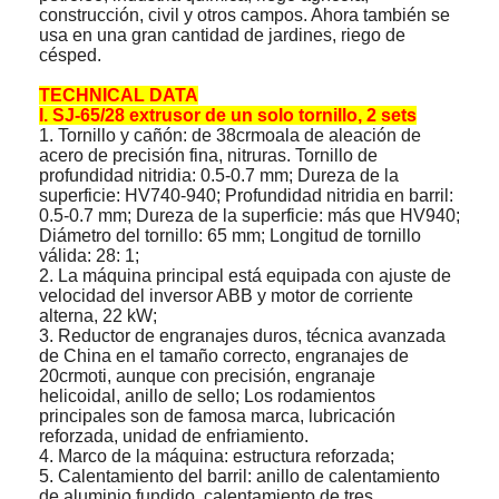
construcción, civil y otros campos. Ahora también se
usa en una gran cantidad de jardines, riego de
césped.
TECHNICAL DATA
I. SJ-65/28 extrusor de un solo tornillo, 2 sets
1. Tornillo y cañón: de 38crmoala de aleación de
acero de precisión fina, nitruras. Tornillo de
profundidad nitridia: 0.5-0.7 mm; Dureza de la
superficie: HV740-940; Profundidad nitridia en barril:
0.5-0.7 mm; Dureza de la superficie: más que HV940;
Diámetro del tornillo: 65 mm; Longitud de tornillo
válida: 28: 1;
2. La máquina principal está equipada con ajuste de
velocidad del inversor ABB y motor de corriente
alterna, 22 kW;
3. Reductor de engranajes duros, técnica avanzada
de China en el tamaño correcto, engranajes de
20crmoti, aunque con precisión, engranaje
helicoidal, anillo de sello; Los rodamientos
principales son de famosa marca, lubricación
reforzada, unidad de enfriamiento.
4. Marco de la máquina: estructura reforzada;
5. Calentamiento del barril: anillo de calentamiento
de aluminio fundido, calentamiento de tres