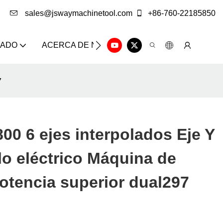
sales@jswaymachinetool.com
+86-760-22185850
ZADO
ACERCA DE NOSOTROS
SOLUCIÓN
CE
7
0 6 ejes interpolados Eje Y
lo eléctrico Máquina de
potencia superior dual297