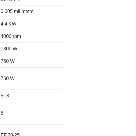
0.005 milímetro
4.4 KW
4000 rpm
1300 W
750 W
750 W
5--8
5
ER20/25