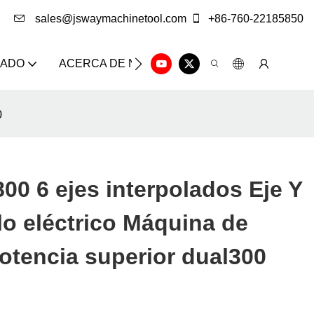
sales@jswaymachinetool.com
+86-760-22185850
ZADO
ACERCA DE NOSOTROS
SOLUCIÓN
CE
0
0 6 ejes interpolados Eje Y
lo eléctrico Máquina de
potencia superior dual300