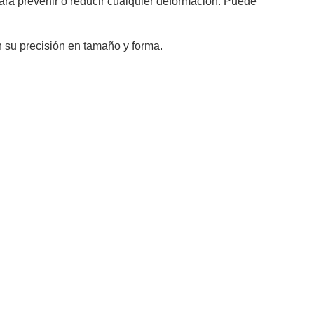
ara prevenir o reducir cualquier deformación. Puede
 su precisión en tamaño y forma.