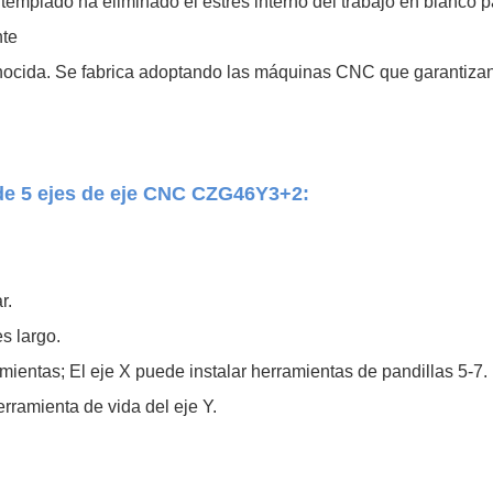
templado ha eliminado el estrés interno del trabajo en blanco p
nte
onocida. Se fabrica adoptando las máquinas CNC que garantizan
de 5 ejes de eje CNC CZG46Y3+2:
r.
s largo.
amientas; El eje X puede instalar herramientas de pandillas 5-7.
erramienta de vida del eje Y.