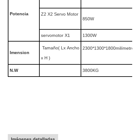
Potencia
Z2 X2 Servo Motor
850W
servomotor X1
1300W
Tamaño( Lx Ancho
2300*1300*1800milímetro
Imension
x H )
N.W
3800KG
Imágenes detalladas