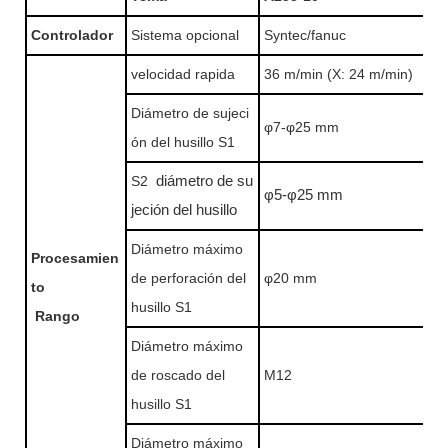
Controlador
Sistema opcional
Syntec/fanuc
velocidad rapida
36 m/min (X: 24 m/min)
Diámetro de sujeci
φ7-φ25 mm
ón del husillo S1
S2
diámetro de su
φ5-φ25 mm
jeción del husillo
Diámetro máximo
Procesamien
de perforación del
φ20 mm
to
husillo S1
Rango
Diámetro máximo
de roscado del
M12
husillo S1
Diámetro máximo