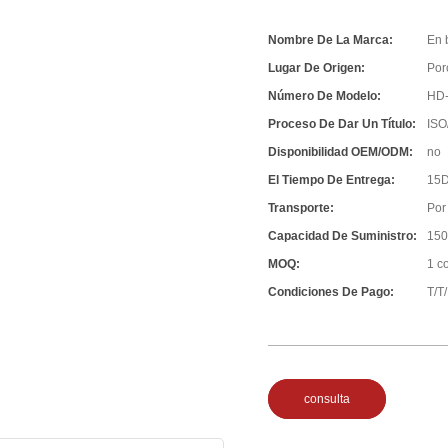
Nombre De La Marca:
En 
Lugar De Origen:
Por
Número De Modelo:
HD
Proceso De Dar Un Título:
ISO
Disponibilidad OEM/ODM:
no
El Tiempo De Entrega:
15D
Transporte:
Por
Capacidad De Suministro:
150
MOQ:
1 c
Condiciones De Pago:
T/T
consulta