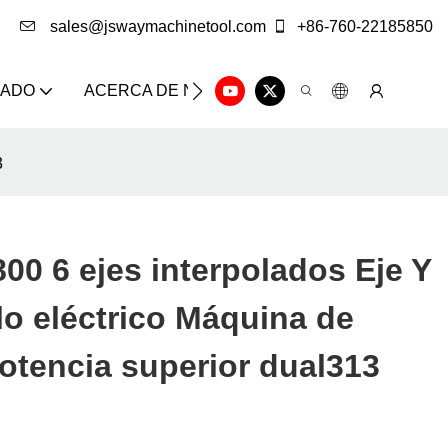
sales@jswaymachinetool.com
+86-760-22185850
ZADO
ACERCA DE NOSOTROS
SOLUCIÓN
CE
3
0 6 ejes interpolados Eje Y
lo eléctrico Máquina de
potencia superior dual313