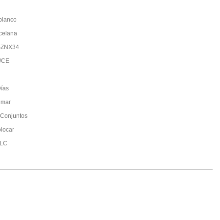
blanco
celana
-ZNX34
/CE
ías
 mar
Conjuntos
olocar
/LC