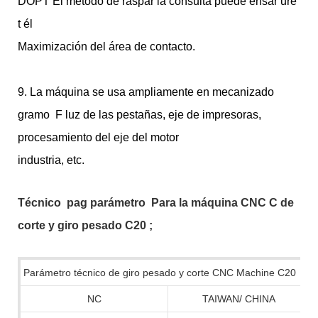
DOPT El método de raspar la consulta puede ensar
ure
t
él
Maximización del área de contacto.
9. La máquina se usa ampliamente en mecanizado
gramo
F
luz de las pestañas, eje de impresoras,
procesamiento del eje del motor
industria, etc.
Técnico
pag
parámetro
Para la máquina CNC C de
corte y giro pesado C20
;
Parámetro técnico de giro pesado y corte CNC Machine C20
NC
TAIWAN/ CHINA