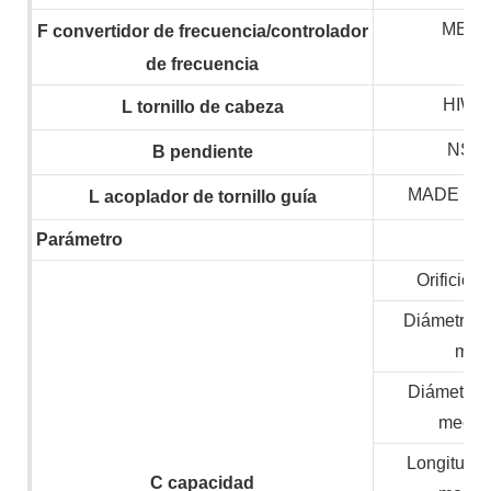
MEG
F
convertidor de frecuencia/controlador
de frecuencia
HIWIN
L
tornillo de cabeza
NSK,
B
pendiente
MADE IN
L
acoplador de tornillo guía
Parámetro
Orificio d
Diámetro m
mate
Diámetro 
mecan
Longitud 
C
capacidad