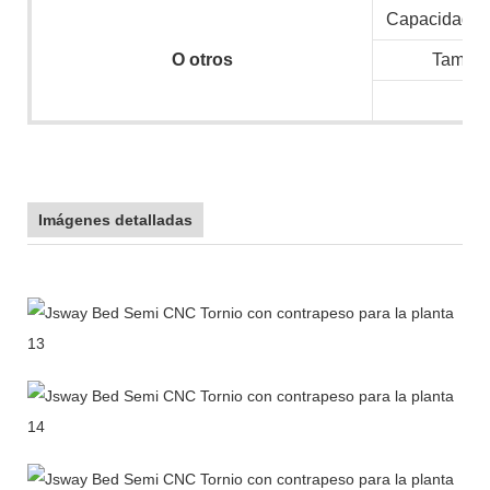
Capacidad ins
O
otros
Tamaño
N.
Imágenes detalladas