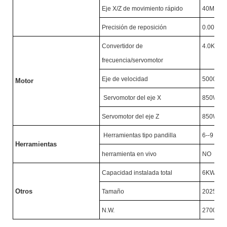
Eje X/Z de movimiento rápido
40M/MI
Precisión de reposición
0.005M
Convertidor de
4.0KW/
frecuencia/servomotor
Eje de velocidad
5000R/
Motor
Servomotor del eje X
850W
Servomotor del eje Z
850W
Herramientas tipo pandilla
6--9
Herramientas
herramienta en vivo
NO
Capacidad instalada total
6KW
Otros
Tamaño
2025X1
N.W.
2700KG