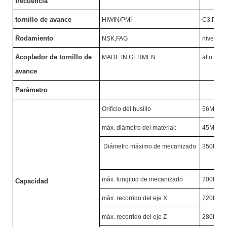
frecuencia
tornillo de avance
HIWIN/PMI
C3,P
Ⅱ
N
Rodamiento
NSK,FAG
nivel P4
Acoplador de tornillo de
MADE IN GERMEN
alto nive
avance
Parámetro
Orificio del husillo
56MM
máx. diámetro del material:
45MM
Diámetro máximo de mecanizado
350MM
máx. longitud de mecanizado
200MM
Capacidad
máx. recorrido del eje X
720MM
máx. recorrido del eje Z
280MM