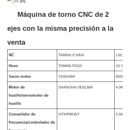
Máquina de torno CNC de 2
ejes con la misma precisión a la
venta
NC
TAIWAN /CHINA
LNC/SY
Huso
TAIWAN POSA
A2-5/46
Servo motor
YASKAWA
850W
Motor de
SHANGHAI SENLIMA
4.0KW/
husillo/servomotor de
husillo
Convertidor de
V/T/HPMONT
5.5KW/
frecuencia/controlador de