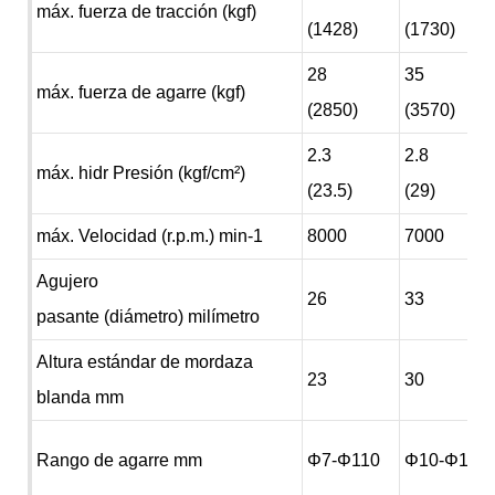
máx. fuerza de tracción (kgf)
(1428)
(1730)
28
35
máx. fuerza de agarre (kgf)
(2850)
(3570)
2.3
2.8
máx. hidr Presión (kgf/cm²)
(23.5)
(29)
máx. Velocidad (r.p.m.) min-1
8000
7000
Agujero
26
33
pasante (diámetro) milímetro
Altura estándar de mordaza
23
30
blanda mm
Rango de agarre mm
Φ7-Φ110
Φ10-Φ135