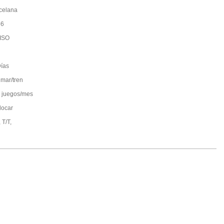
celana
66
ISO
ías
 mar/tren
 juegos/mes
locar
 T/T,