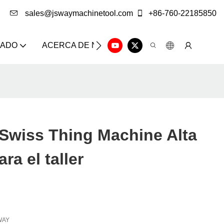
sales@jswaymachinetool.com
+86-760-22185850
ZADO
ACERCA DE NOSOTROS
SOLUCIÓN
CE
Swiss Thing Machine Alta
ara el taller
WAY