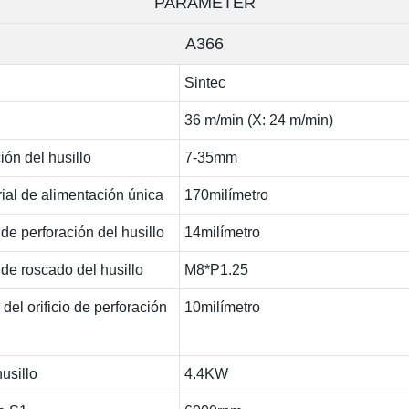
PARAMETER
A366
Sintec
36 m/min (X: 24 m/min)
ión del husillo
7-35mm
rial de alimentación única
170milímetro
e perforación del husillo
14milímetro
de roscado del husillo
M8*P1.25
el orificio de perforación
10milímetro
usillo
4.4KW