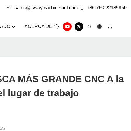
sales@jswaymachinetool.com
+86-760-22185850
ZADO
ACERCA DE NOSOTROS
SOLUCIÓN
CE
CA MÁS GRANDE CNC A la
el lugar de trabajo
WAY