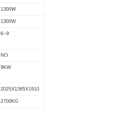
1300W
1300W
6--9
NO
9KW
2025X1385X1910
2700KG