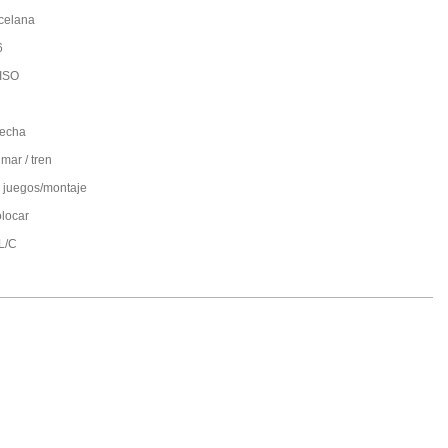
celana
6
ISO
fecha
mar / tren
 juegos/montaje
olocar
;L/C