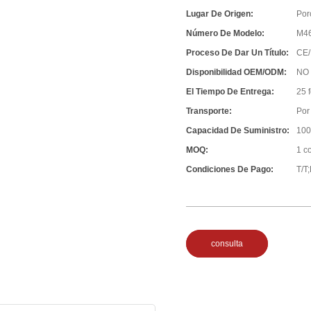
Lugar De Origen:
Por
Número De Modelo:
M4
Proceso De Dar Un Título:
CE/
Disponibilidad OEM/ODM:
NO
El Tiempo De Entrega:
25 
Transporte:
Por 
Capacidad De Suministro:
100
MOQ:
1 c
Condiciones De Pago:
T/T
consulta