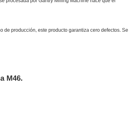
base procesada por Gantry Milling Machine hace que el
so de producción, este producto garantiza cero defectos. Se
a M46.