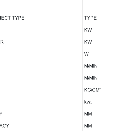
NECT TYPE
TYPE
KW
OR
KW
R
W
M/MIN
M/MIN
KG/CM²
kvá
Y
MM
RACY
MM