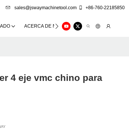
sales@jswaymachinetool.com
+86-760-22185850
ZADO
ACERCA DE NOSOTROS
SOLUCIÓN
CE
r 4 eje vmc chino para
WAY