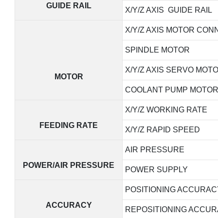
GUIDE RAIL
X/Y/Z AXIS GUIDE RAIL
X/Y/Z AXIS MOTOR CON
SPINDLE MOTOR
X/Y/Z AXIS SERVO MOT
MOTOR
COOLANT PUMP MOTO
X/Y/Z WORKING RATE
FEEDING RATE
X/Y/Z RAPID SPEED
AIR PRESSURE
POWER/AIR PRESSURE
POWER SUPPLY
POSITIONING ACCURAC
ACCURACY
REPOSITIONING ACCU