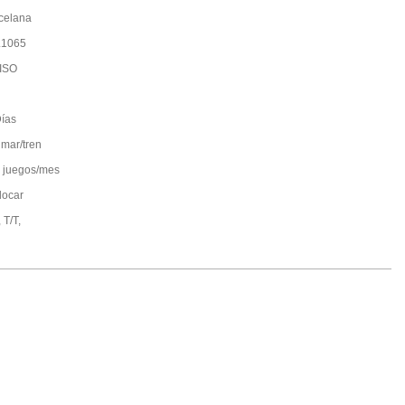
celana
L1065
ISO
ías
 mar/tren
 juegos/mes
locar
 T/T,