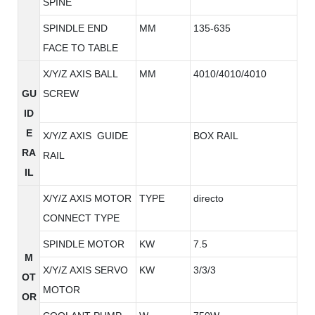
SPINE
SPINDLE END
MM
135-635
FACE TO TABLE
X/Y/Z AXIS BALL
MM
4010/4010/4010
GU
SCREW
ID
E
X/Y/Z AXIS GUIDE
BOX RAIL
RA
RAIL
IL
X/Y/Z AXIS MOTOR
TYPE
directo
CONNECT TYPE
SPINDLE MOTOR
KW
7.5
M
X/Y/Z AXIS SERVO
KW
3/3/3
OT
MOTOR
OR