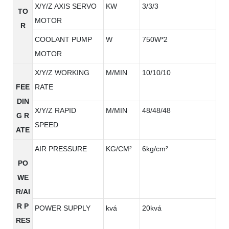
X/Y/Z AXIS SERVO
KW
3/3/3
TO
MOTOR
R
COOLANT PUMP
W
750W*2
MOTOR
X/Y/Z WORKING
M/MIN
10/10/10
FEE
RATE
DIN
X/Y/Z RAPID
M/MIN
48/48/48
G R
SPEED
ATE
AIR PRESSURE
KG/CM²
6kg/cm²
PO
WE
R/AI
R P
POWER SUPPLY
kvá
20kvá
RES