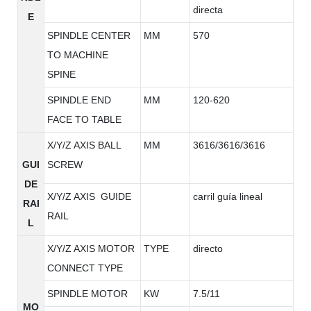
directa
E
SPINDLE CENTER
MM
570
TO MACHINE
SPINE
SPINDLE END
MM
120-620
FACE TO TABLE
X/Y/Z AXIS BALL
MM
3616/3616/3616
GUI
SCREW
DE
X/Y/Z AXIS GUIDE
carril guía lineal
RAI
RAIL
L
X/Y/Z AXIS MOTOR
TYPE
directo
CONNECT TYPE
SPINDLE MOTOR
KW
7.5/11
MO