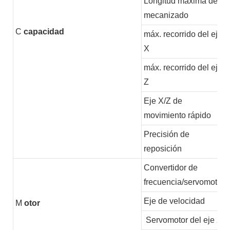
Longitud máxima de
mecanizado
C
capacidad
máx. recorrido del eje
X
máx. recorrido del eje
Z
Eje X/Z de
movimiento rápido
Precisión de
reposición
Convertidor de
frecuencia/servomotor
Eje de velocidad
M
otor
Servomotor del eje X