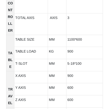
CO
NT
RO
TOTAL AXIS
AXIS
3
LL
ER
TABLE SIZE
MM
1100*600
TABLE LOAD
KG
900
TA
BL
T-SLOT
MM
5-18*100
E
X AXIS
MM
900
Y AXIS
MM
600
TR
AV
Z AXIS
MM
600
EL