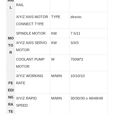
RAI
RAIL
L
X/Y/Z AXIS MOTOR
TYPE
directo
CONNECT TYPE
SPINDLE MOTOR
KW
7.5/11
MO
X/Y/Z AXIS SERVO
KW
3/3/3
TO
MOTOR
R
COOLANT PUMP
W
750W*2
MOTOR
X/Y/Z WORKING
M/MIN
10/10/10
FE
RATE
EDI
NG
X/Y/Z RAPID
M/MIN
30/30/30 o 48/48/48
RA
SPEED
TE