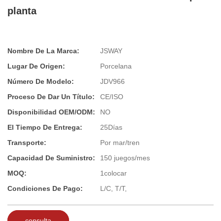
planta
Nombre De La Marca:
JSWAY
Lugar De Origen:
Porcelana
Número De Modelo:
JDV966
Proceso De Dar Un Título:
CE/ISO
Disponibilidad OEM/ODM:
NO
El Tiempo De Entrega:
25Días
Transporte:
Por mar/tren
Capacidad De Suministro:
150 juegos/mes
MOQ:
1colocar
Condiciones De Pago:
L/C, T/T,
consulta