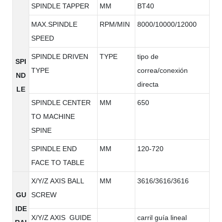
SPINDLE TAPPER
MM
BT40
MAX.SPINDLE
RPM/MIN
8000/10000/12000
SPEED
SPINDLE DRIVEN
TYPE
tipo de
SPI
TYPE
correa/conexión
ND
directa
LE
SPINDLE CENTER
MM
650
TO MACHINE
SPINE
SPINDLE END
MM
120-720
FACE TO TABLE
X/Y/Z AXIS BALL
MM
3616/3616/3616
GU
SCREW
IDE
X/Y/Z AXIS GUIDE
carril guía lineal