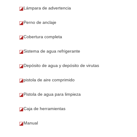
Lámpara de advertencia
◪
Perno de anclaje
◪
Cobertura completa
◪
Sistema de agua refrigerante
◪
Depósito de agua y depósito de virutas
◪
pistola de aire comprimido
◪
Pistola de agua para limpieza
◪
Caja de herramientas
◪
Manual
◪