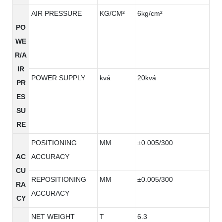
AIR PRESSURE
KG/CM²
6kg/cm²
PO
WE
R/A
IR
POWER SUPPLY
kvá
20kvá
PR
ES
SU
RE
POSITIONING
MM
±0.005/300
AC
ACCURACY
CU
REPOSITIONING
MM
±0.005/300
RA
ACCURACY
CY
NET WEIGHT
T
6.3