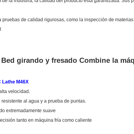
de la industria, la calidad del producto está garantizada. Sus
ca pruebas de calidad rigurosas, como la inspección de materia
l
ed girando y fresado Combine la máq
NC Lathe M46X
alta velocidad.
 resistente al agua y a prueba de puntas.
bado extremadamente suave
ecisión tanto en máquina fría como caliente