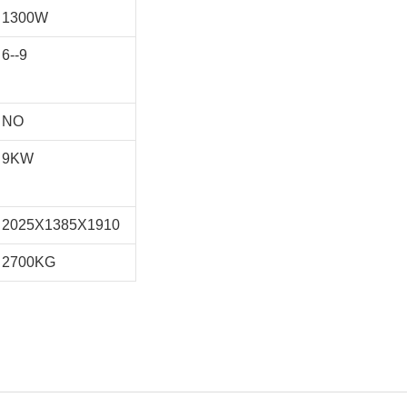
1300W
6--9
NO
9KW
2025X1385X1910
2700KG