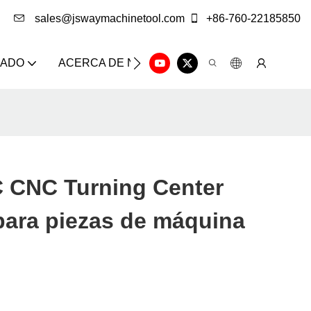
sales@jswaymachinetool.com
+86-760-22185850
ZADO
ACERCA DE NOSOTROS
SOLUCIÓN
CE
CNC Turning Center
para piezas de máquina