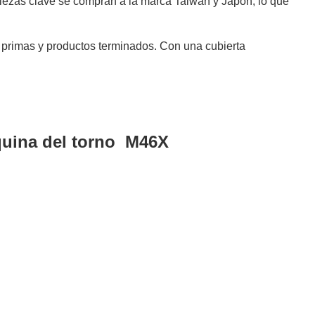
 piezas clave se compran a la marca Taiwán y Japón, lo que
s primas y productos terminados. Con una cubierta
uina del torno M46X