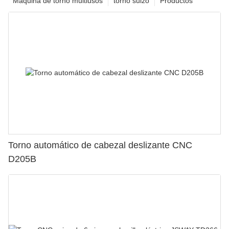
Máquina de torno multiusos
torno suizo
Productos
Torno automático de cabezal deslizante CNC
D205B