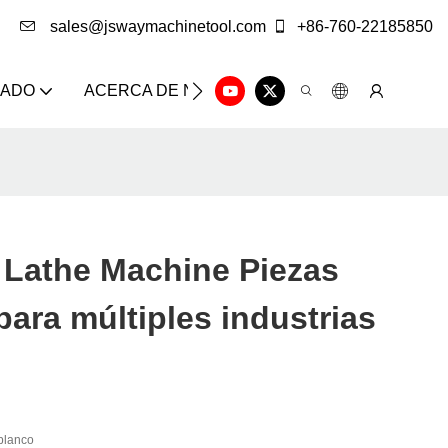
sales@jswaymachinetool.com
+86-760-22185850
ZADO
ACERCA DE NOSOTROS
SOLUCIÓN
CE
Lathe Machine Piezas
para múltiples industrias
blanco