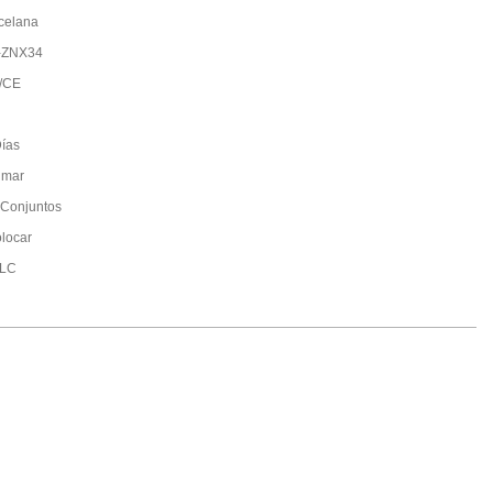
celana
-ZNX34
/CE
ías
 mar
Conjuntos
olocar
/LC