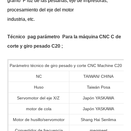
gramo
F
luz de las pestañas, eje de impresoras,
procesamiento del eje del motor
industria, etc.
Técnico
pag
parámetro
Para la máquina CNC C de
corte y giro pesado C20
;
Parámetro técnico de giro pesado y corte CNC Machine C20
NC
TAIWAN/ CHINA
Huso
Taiwán Posa
Servomotor del eje X/Z
Japón YASKAWA
motor de cola
Japón YASKAWA
Motor de husillo/servomotor
Shang Hai Senlima
Convertidor de frecuencia
megmeet