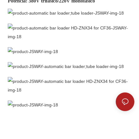
Potencia: 380V trifásico/220V monofásico