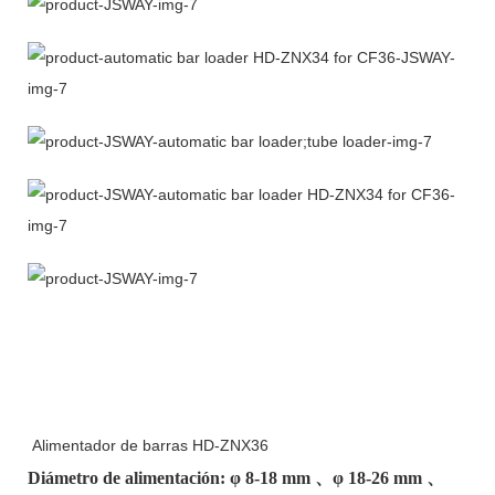
Alimentador de barras HD-ZNX36
Diámetro de alimentación: φ
8-18 mm
、φ
18-26 mm
、