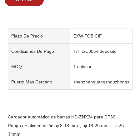
Plazo De Precio
EXW FOB CIF
Condiciones De Pago
T/T L/C30\% depósito
MOQ
1 colocar
Puerto Mas Cercano
shenzhenguangzhouzhongshan
Cargador automático de barras HD-ZNX34 para CF36
φ
8-18 mm
、φ
18-26 mm
、φ
26-
Rango de alimentación:
34mm