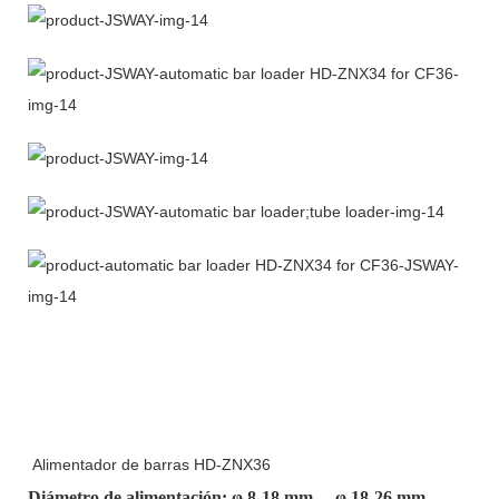
Alimentador de barras HD-ZNX36
Diámetro de alimentación: φ
8-18 mm
、φ
18-26 mm
、