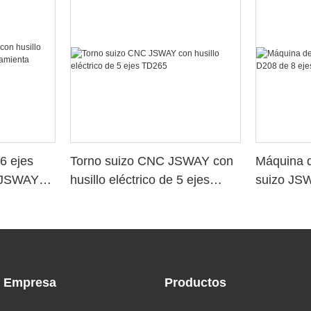
6 ejes
Torno suizo CNC JSWAY con
Máquina d
o JSWAY
husillo eléctrico de 5 ejes
suizo JS
a
TD265
Empresa
Productos