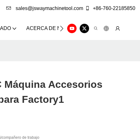
sales@jswaymachinetool.com
+86-760-22185850
ZADO
ACERCA DE NOSOTROS
SOLUCIÓN
CE
 Máquina Accesorios
para Factory1
/compañero de trabajo