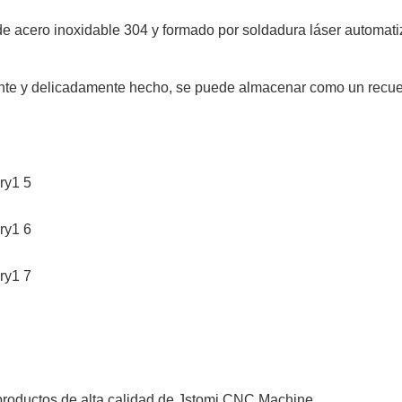
de acero inoxidable 304 y formado por soldadura láser automati
lmente y delicadamente hecho, se puede almacenar como un recu
productos de alta calidad de Jstomi CNC Machine.