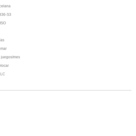
celana
336-S3
ISO
ías
 mar
 juegos/mes
olocar
; LC