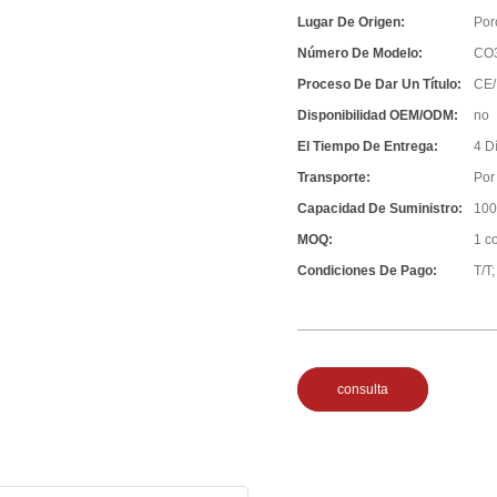
Lugar De Origen:
Por
Número De Modelo:
CO
Proceso De Dar Un Título:
CE/
Disponibilidad OEM/ODM:
no
El Tiempo De Entrega:
4 D
Transporte:
Por
Capacidad De Suministro:
100
MOQ:
1 c
Condiciones De Pago:
T/T
consulta