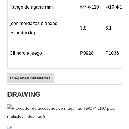
Rango de agarre mm
Φ7-Φ110
Φ10-Φ135
(con mordazas blandas
3.8
6.1
estándar) kg
Cilindro a juego
P0928
P1036
Imágenes detalladas
DRAWING