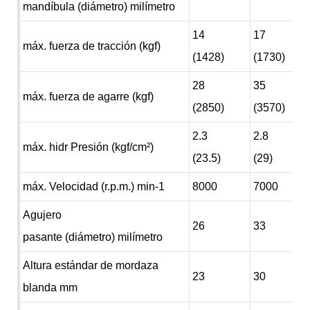
mandíbula (diámetro) milímetro
14
17
máx. fuerza de tracción (kgf)
(1428)
(1730)
28
35
máx. fuerza de agarre (kgf)
(2850)
(3570)
2.3
2.8
máx. hidr Presión (kgf/cm²)
(23.5)
(29)
máx. Velocidad (r.p.m.) min-1
8000
7000
Agujero
26
33
pasante (diámetro) milímetro
Altura estándar de mordaza
23
30
blanda mm