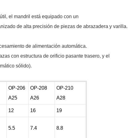
 útil, el mandril está equipado con un
izado de alta precisión de piezas de abrazadera y varilla.
ocesamiento de alimentación automática.
zas con estructura de orificio pasante trasero, y el
mático sólido).
OP-206
OP-208
OP-210
A25
A26
A28
12
16
19
5.5
7.4
8.8