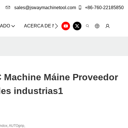
sales@jswaymachinetool.com
+86-760-22185850
ZADO
ACERCA DE NOSOTROS
SOLUCIÓN
CE
Machine Máine Proveedor
les industrias1
ndox, AUTOgrip,