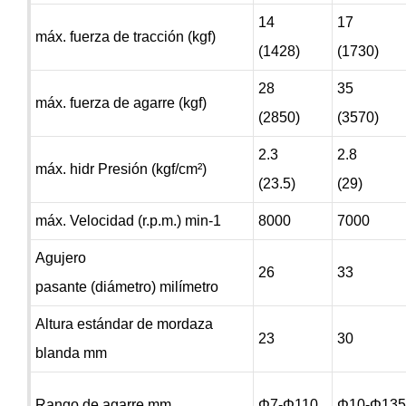
14
17
máx. fuerza de tracción (kgf)
(1428)
(1730)
28
35
máx. fuerza de agarre (kgf)
(2850)
(3570)
2.3
2.8
máx. hidr Presión (kgf/cm²)
(23.5)
(29)
máx. Velocidad (r.p.m.) min-1
8000
7000
Agujero
26
33
pasante (diámetro) milímetro
Altura estándar de mordaza
23
30
blanda mm
Rango de agarre mm
Φ7-Φ110
Φ10-Φ13