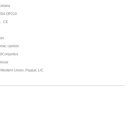
celana
204-OP210
O、CE
ías
 mar, camión
0Conjuntos
olocar
, Western Union, Paypal, L/C