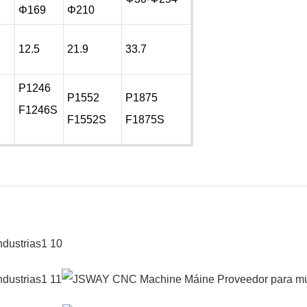
Φ169
Φ210
12.5
21.9
33.7
P1246
P1552
P1875
F1246S
F1552S
F1875S