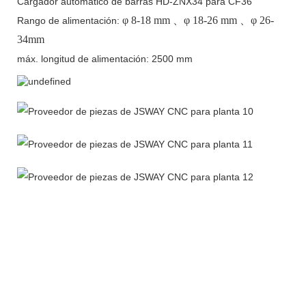
Cargador automático de barras HD-ZNX34 para CF36
φ
8-18 mm
、φ
18-26 mm
、φ
26-
Rango de alimentación:
34mm
máx. longitud de alimentación: 2500 mm