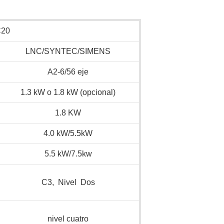
C20
LNC/SYNTEC/SIMENS
A2-6/56 eje
1.3 kW o 1.8 kW (opcional)
1.8 KW
4.0 kW/5.5kW
5.5 kW/7.5kw
C3, Nivel Dos
nivel cuatro