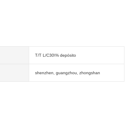
T/T L/C30\% depósito
shenzhen, guangzhou, zhongshan