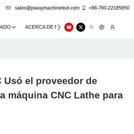
sales@jswaymachinetool.com
+86-760-22185850
ZADO
ACERCA DE NOSOTROS
SOLUCIÓN
CE
Usó el proveedor de
 la máquina CNC Lathe para