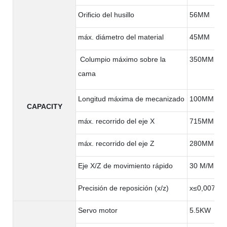
Orificio del husillo
56MM
máx. diámetro del material
45MM
Columpio máximo sobre la
350MM
cama
Longitud máxima de mecanizado
100MM
CAPACITY
máx. recorrido del eje X
715MM
máx. recorrido del eje Z
280MM
Eje X/Z de movimiento rápido
30 M/MIN
Precisión de reposición (x/z)
x≤0,007m
Servo motor
5.5KW