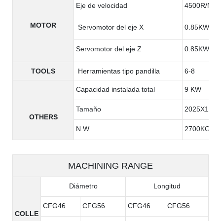
Eje de velocidad
4500R/MIN
MOTOR
Servomotor del eje X
0.85KW
Servomotor del eje Z
0.85KW
TOOLS
Herramientas tipo pandilla
6-8
Capacidad instalada total
9 KW
Tamaño
2025X1385
OTHERS
N.W.
2700KG
MACHINING RANGE
Diámetro
Longitud
CFG46
CFG56
CFG46
CFG56
COLLE