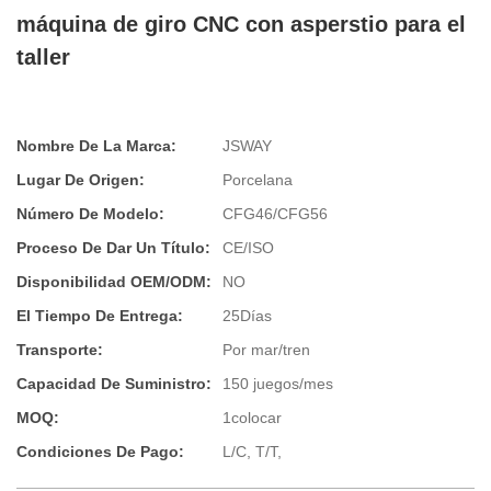
máquina de giro CNC con asperstio para el
taller
Nombre De La Marca:
JSWAY
Lugar De Origen:
Porcelana
Número De Modelo:
CFG46/CFG56
Proceso De Dar Un Título:
CE/ISO
Disponibilidad OEM/ODM:
NO
El Tiempo De Entrega:
25Días
Transporte:
Por mar/tren
Capacidad De Suministro:
150 juegos/mes
MOQ:
1colocar
Condiciones De Pago:
L/C, T/T,