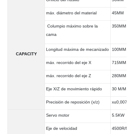
máx. diámetro del material
45MM
Columpio máximo sobre la
350MM
cama
Longitud máxima de mecanizado
100MM
CAPACITY
máx. recorrido del eje X
715MM
máx. recorrido del eje Z
280MM
Eje X/Z de movimiento rápido
30 M/MIN
Precisión de reposición (x/z)
x≤0,007m
Servo motor
5.5KW
Eje de velocidad
4500R/MIN