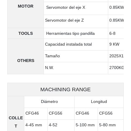
MOTOR
Servomotor del eje X
0.85KW
Servomotor del eje Z
0.85KW
TOOLS
Herramientas tipo pandilla
6-8
Capacidad instalada total
9 KW
Tamaño
2025X1385
OTHERS
N.W.
2700KG
MACHINING RANGE
Diámetro
Longitud
CFG46
CFG56
CFG46
CFG56
COLLE
4-45 mm
4-52
5-100 mm
5-80 mm
T