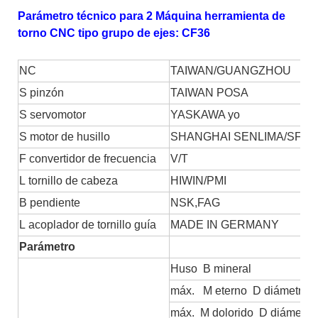
Parámetro técnico para 2 Máquina herramienta de
torno CNC tipo grupo de ejes: CF36
NC
TAIWAN/GUANGZHOU
S
pinzón
TAIWAN POSA
S
servomotor
YASKAWA
yo
S
motor de husillo
SHANGHAI SENLIMA/SFC
F
convertidor de frecuencia
V/T
L
tornillo de cabeza
HIWIN/PMI
B
pendiente
NSK,FAG
L
acoplador de tornillo guía
MADE IN GERMANY
Parámetro
Huso
B
mineral
máx.
M
eterno
D
diámetro:
máx.
M
dolorido
D
diámetro