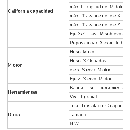
máx.
L
longitud de
M
dolorid
California
capacidad
máx.
T
avance del eje X
máx.
T
avance del eje Z
Eje X/Z
F
ast
M
sobrevolan
Reposicionar
A
exactitud
Huso
M
otor
Huso
S
Orinadas
M
otor
eje x
S
ervo
M
otor
Eje Z
S
ervo
M
otor
Banda
T
si
T
herramientas
Herramientas
Vivir
T
genial
Total
I
instalado
C
capacida
Otros
Tamaño
N.W.