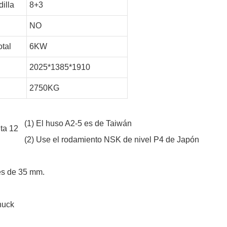
dilla
8+3
NO
otal
6KW
2025*1385*1910
2750KG
(1) El huso A2-5 es de Taiwán
(2) Use el rodamiento NSK de nivel P4 de Japón
 es de 35 mm.
huck