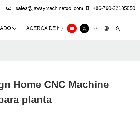
sales@jswaymachinetool.com
+86-760-22185850
ZADO
ACERCA DE NOSOTROS
SOLUCIÓN
CE
ign Home CNC Machine
para planta