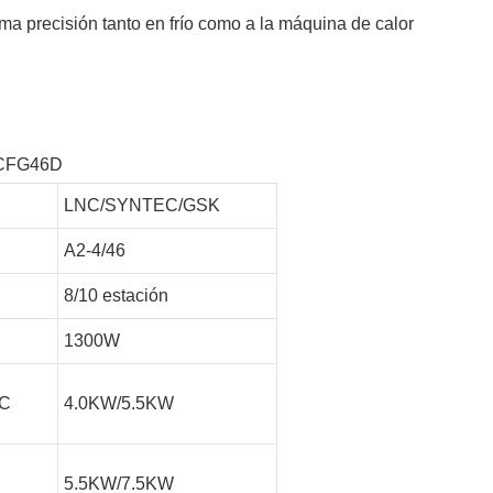
a precisión tanto en frío como a la máquina de calor
e CFG46D
LNC/SYNTEC/GSK
A2-4/46
8/10 estación
1300W
FC
4.0KW/5.5KW
5.5KW/7.5KW