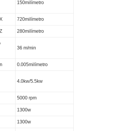
150milímetro
 X
720milímetro
 Z
280milímetro
o
36 m/min
ón
0.005milímetro
4.0kw/5.5kw
r
5000 rpm
1300w
1300w