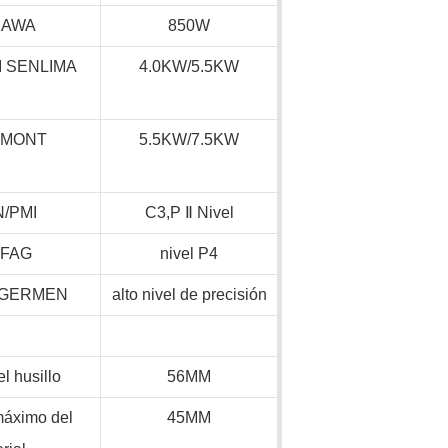
KAWA
850W
 SENLIMA
4.0KW/5.5KW
PMONT
5.5KW/7.5KW
N/PMI
C3,P
Ⅱ
Nivel
,FAG
nivel P4
 GERMEN
alto nivel de precisión
el husillo
56MM
máximo del
45MM