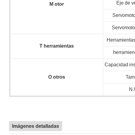
Eje de v
M
otor
Servomotor
Servomotor
Herramientas 
T
herramientas
herramien
Capacidad ins
O
otros
Tam
N.
Imágenes detalladas