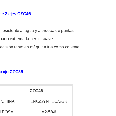
 de 2 ejes CZG46
.
 resistente al agua y a prueba de puntas.
cabado extremadamente suave
ecisión tanto en máquina fría como caliente
e eje CZG36
CZG46
 /CHINA
LNC/SYNTEC/GSK
N POSA
A2-5/46