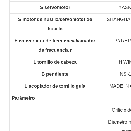
S
servomotor
YAS
S
motor de husillo/servomotor de
SHANGHAI
husillo
F
convertidor de frecuencia/variador
V/T/H
de frecuencia
r
L
tornillo de cabeza
HIWI
B
pendiente
NSK
L
acoplador de tornillo guía
MADE IN
Parámetro
Orificio d
Diámetro 