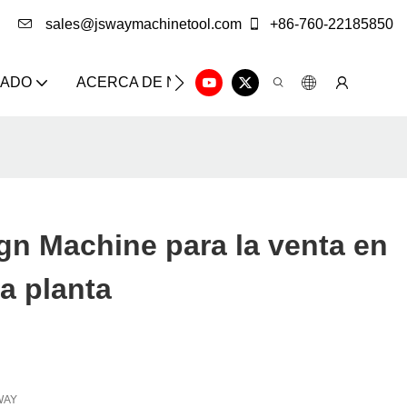
sales@jswaymachinetool.com
+86-760-22185850
ZADO
ACERCA DE NOSOTROS
SOLUCIÓN
CE
gn Machine para la venta en
la planta
WAY