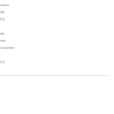
celana
G46
/CE
ías
 mar
Conjuntos
 L/C