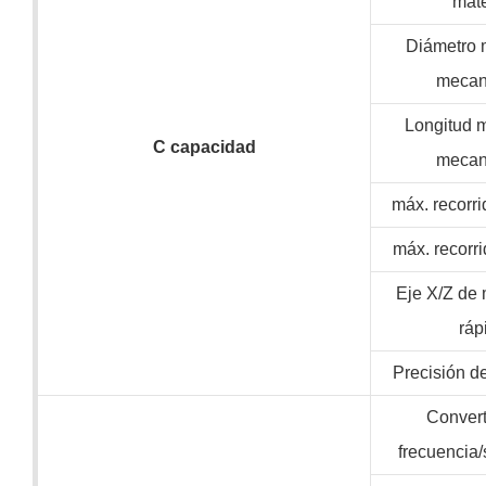
mate
Diámetro 
mecan
Longitud 
C
capacidad
mecan
máx. recorri
máx. recorri
Eje X/Z de
ráp
Precisión d
Convert
frecuencia