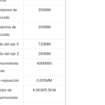
rial
máximo de
350MM
izado
máxima de
200MM
izado
do del eje X
720MM
do del eje Z
280MM
 movimiento
40M/MIN
ido
e reposición
0.005MM
idor de
4.0KW/5.5KW
/servomotor