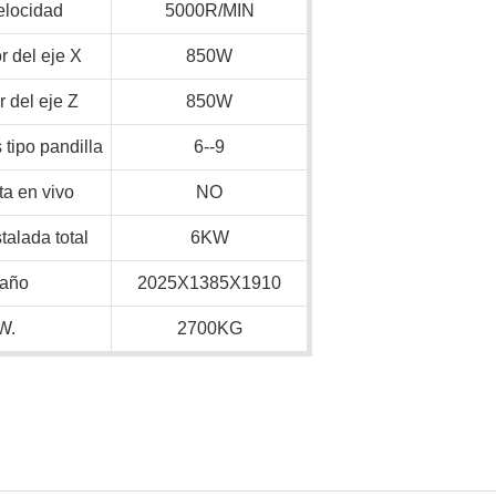
elocidad
5000R/MIN
 del eje X
850W
 del eje Z
850W
tipo pandilla
6--9
ta en vivo
NO
talada total
6KW
año
2025X1385X1910
W.
2700KG