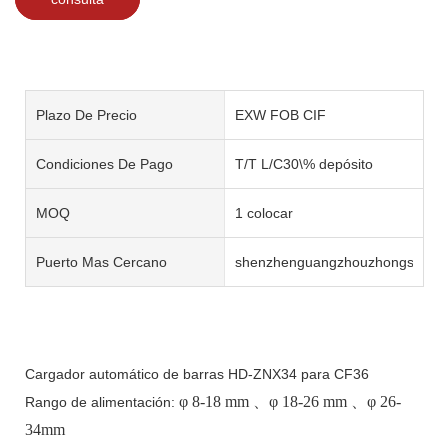
Plazo De Precio
EXW FOB CIF
Condiciones De Pago
T/T L/C30\% depósito
MOQ
1 colocar
Puerto Mas Cercano
shenzhenguangzhouzhongshan
Cargador automático de barras HD-ZNX34 para CF36
φ
8-18 mm
、φ
18-26 mm
、φ
26-
Rango de alimentación:
34mm