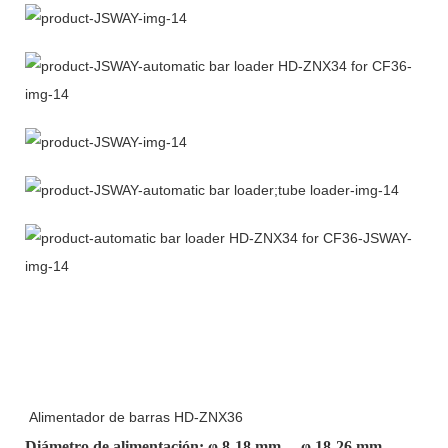
Alimentador de barras HD-ZNX36
Diámetro de alimentación: φ
8-18 mm
、φ
18-26 mm
、