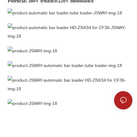
Potencia: 380V trifásico/220V monofásico