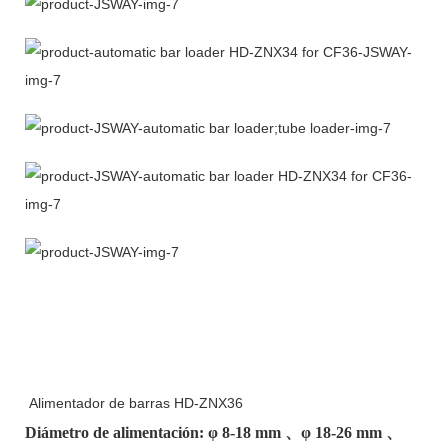
Alimentador de barras HD-ZNX36
Diámetro de alimentación: φ
8-18 mm
、φ
18-26 mm
、