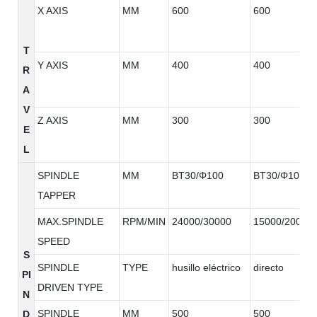
X AXIS
MM
600
600
T
Y AXIS
MM
400
400
R
A
V
Z AXIS
MM
300
300
E
L
SPINDLE
MM
BT30/Φ100
BT30/Φ100
TAPPER
MAX.SPINDLE
RPM/MIN
24000/30000
15000/20000
SPEED
S
SPINDLE
TYPE
husillo eléctrico
directo
PI
DRIVEN TYPE
N
SPINDLE
MM
500
500
D