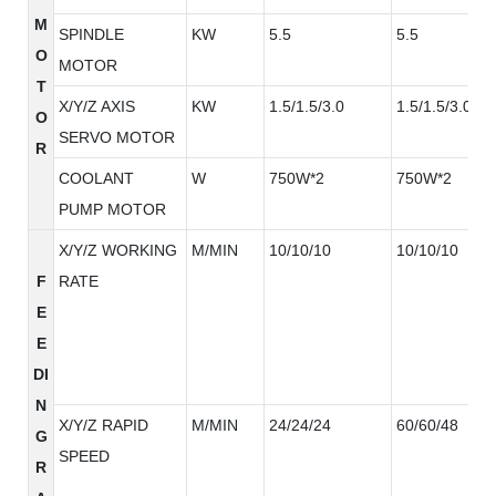
M
SPINDLE
KW
5.5
5.5
O
MOTOR
T
X/Y/Z AXIS
KW
1.5/1.5/3.0
1.5/1.5/3.0
O
SERVO MOTOR
R
COOLANT
W
750W*2
750W*2
PUMP MOTOR
X/Y/Z WORKING
M/MIN
10/10/10
10/10/10
F
RATE
E
E
DI
N
X/Y/Z RAPID
M/MIN
24/24/24
60/60/48
G
SPEED
R