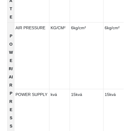
A
T
E
AIR PRESSURE
KG/CM²
6kg/cm²
6kg/cm²
P
O
W
E
R/
AI
R
P
POWER SUPPLY
kvá
15kvá
15kvá
R
E
S
S