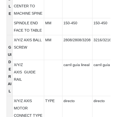
CENTER TO
L
MACHINE SPINE
E
SPINDLE END
MM
150-450
150-450
FACE TO TABLE
X/Y/Z AXIS BALL
MM
2808/2808/3208
3216/3216/32
G
SCREW
UI
D
X/Y/Z
carril guía lineal
carril guía line
E
AXIS GUIDE
R
RAIL
AI
L
X/Y/Z AXIS
TYPE
directo
directo
MOTOR
CONNECT TYPE