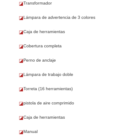
Transformador
◪
Lámpara de advertencia de 3 colores
◪
Caja de herramientas
◪
Cobertura completa
◪
Perno de anclaje
◪
Lámpara de trabajo doble
◪
Torreta (16 herramientas)
◪
pistola de aire comprimido
◪
Caja de herramientas
◪
Manual
◪