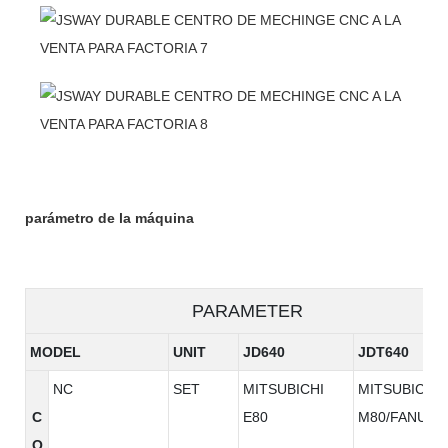
parámetro de la máquina
PARAMETER
MODEL
UNIT
JD640
JDT640
NC
SET
MITSUBICHI
MITSUBICHI
C
E80
M80/FANUC
O