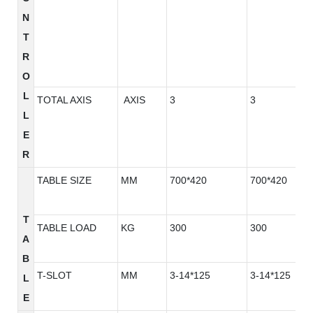
N
T
R
O
L
TOTAL AXIS
AXIS
3
3
L
E
R
TABLE SIZE
MM
700*420
700*420
T
TABLE LOAD
KG
300
300
A
B
T-SLOT
MM
3-14*125
3-14*125
L
E