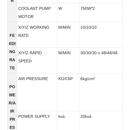
R
COOLANT PUMP
W
750W*2
MOTOR
X/Y/Z WORKING
M/MIN
10/10/10
FE
RATE
EDI
NG
X/Y/Z RAPID
M/MIN
30/30/30 o 48/48/48
RA
SPEED
TE
AIR PRESSURE
KG/CM²
6kg/cm²
PO
WE
R/A
IR
POWER SUPPLY
kvá
20kvá
PR
ES