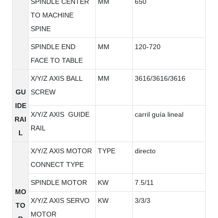
SPINDLE CENTER
MM
650
TO MACHINE
SPINE
SPINDLE END
MM
120-720
FACE TO TABLE
X/Y/Z AXIS BALL
MM
3616/3616/3616
GU
SCREW
IDE
X/Y/Z AXIS GUIDE
carril guía lineal
RAI
RAIL
L
X/Y/Z AXIS MOTOR
TYPE
directo
CONNECT TYPE
SPINDLE MOTOR
KW
7.5/11
MO
X/Y/Z AXIS SERVO
KW
3/3/3
TO
MOTOR