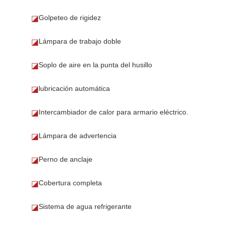
Golpeteo de rigidez
◪
Lámpara de trabajo doble
◪
Soplo de aire en la punta del husillo
◪
lubricación automática
◪
Intercambiador de calor para armario eléctrico.
◪
Lámpara de advertencia
◪
Perno de anclaje
◪
Cobertura completa
◪
Sistema de agua refrigerante
◪