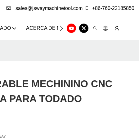
sales@jswaymachinetool.com
+86-760-22185850
ZADO
ACERCA DE NOSOTROS
SOLUCIÓN
CE
RABLE MECHININO CNC
TA PARA TODADO
WAY