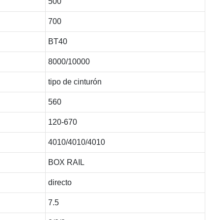
500
700
BT40
8000/10000
tipo de cinturón
560
120-670
4010/4010/4010
BOX RAIL
directo
7.5