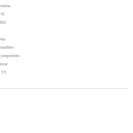
celana
870
ISO
ías
 mar/tren
 juegos/mes
locar
 T/T,