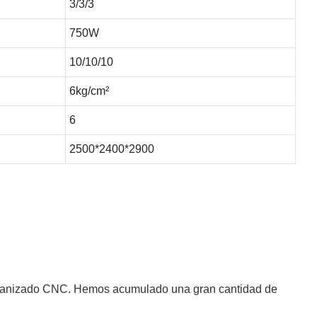
3/3/3
750W
10/10/10
6kg/cm²
6
2500*2400*2900
ecanizado CNC. Hemos acumulado una gran cantidad de