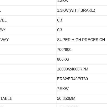
1.3KW
L
1.3KW(WITH BRAKE)
EVEL
C3
WAY
C3
E WAY
SUPER HIGH PRECESION
700*800
800KG
18000/24000RPM
ER32/ER40/BT30
7.5KW
 TABLE
50-350MM