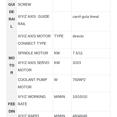
GUI
SCREW
DE
X/Y/Z AXIS GUIDE
carril guía lineal
RAI
RAIL
L
X/Y/Z AXIS MOTOR
TYPE
directo
CONNECT TYPE
SPINDLE MOTOR
KW
7.5/11
MO
X/Y/Z AXIS SERVO
KW
3/3/3
TO
MOTOR
R
COOLANT PUMP
W
750W*2
MOTOR
X/Y/Z WORKING
M/MIN
10/10/10
FEE
RATE
DIN
X/Y/Z RAPID
M/MIN
48/48/48