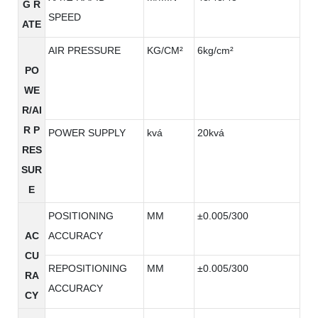
G R
SPEED
ATE
AIR PRESSURE
KG/CM²
6kg/cm²
PO
WE
R/AI
R P
POWER SUPPLY
kvá
20kvá
RES
SUR
E
POSITIONING
MM
±0.005/300
AC
ACCURACY
CU
REPOSITIONING
MM
±0.005/300
RA
ACCURACY
CY