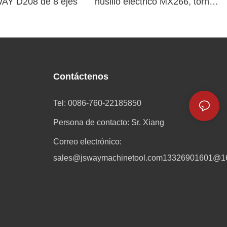
WAY D208 de 8 ejes
husillo eléctrico MX266, torno
CNC chino con herramientas
motorizadas
Contáctenos
Tel: 0086-760-22185850
Persona de contacto: Sr. Xiang
Correo electrónico:
sales@jswaymachinetool.com
13326901601@1