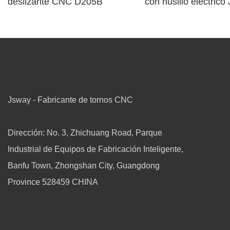
deslizante CNC D205B
con husillo eléctric
TD266 y herramient
motorizada.
Jsway - Fabricante de tornos CNC
Dirección: No. 3, Zhichuang Road, Parque
Industrial de Equipos de Fabricación Inteligente,
Banfu Town, Zhongshan City, Guangdong
Province 528459 CHINA