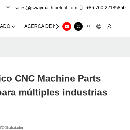
sales@jswaymachinetool.com
+86-760-22185850
ZADO
ACERCA DE NOSOTROS
SOLUCIÓN
CE
ico CNC Machine Parts
ara múltiples industrias
/COtrabajador