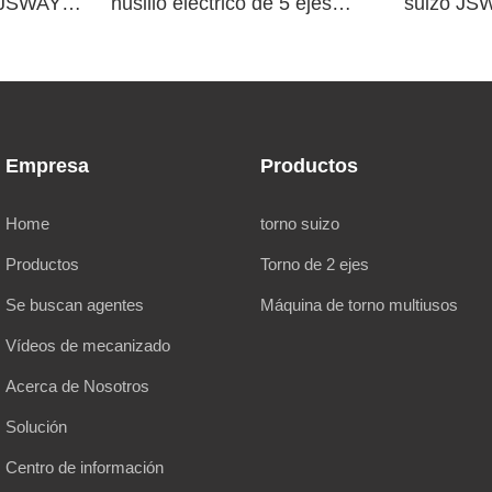
o JSWAY
husillo eléctrico de 5 ejes
suizo JS
a
TD265
Empresa
Productos
Home
torno suizo
Productos
Torno de 2 ejes
Se buscan agentes
Máquina de torno multiusos
Vídeos de mecanizado
Acerca de Nosotros
Solución
Centro de información